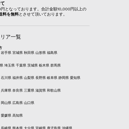
いて
00円となっております。合計金額10,000円以上の
送料を無料
とさせて頂いております。
エリア一覧
方
 岩手県 宮城県 秋田県 山形県 福島県
県 埼玉県 千葉県 茨城県 栃木県 群馬県
 石川県 福井県 山梨県 長野県 岐阜県 静岡県 愛知県
 兵庫県 奈良県 三重県 滋賀県 和歌山県
 岡山県 広島県 山口県
 愛媛県 高知県
 長崎県 熊本県 大分県 宮崎県 鹿児島県 沖縄県