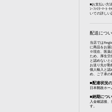
■お支払い方法 
ﾝ･ﾌｧﾐﾘｰﾏ
いての詳しい
配送につ
当店ではRegi
に商品をお届
※現在、医薬
ため、厚生労
と認めないと
お送り先が勤
個人輸入と認
め、ご了承の
■配達状況
日本郵政ホー
■納期につ
入金確認後、
す。