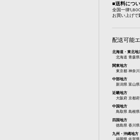
■送料につ
全国一律1,8
お買い上げで
配送可能
北海道・東北地
北海道 青森県
関東地方
東京都 神奈川
中部地方
新潟県 富山県
近畿地方
大阪府 京都府
中国地方
鳥取県 島根県
四国地方
徳島県 香川県
九州・沖縄地方
福岡県 佐賀県