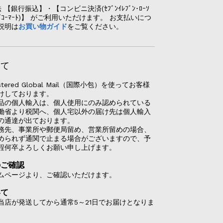
【銀行振込】・【コンビニ決済(ｾﾌﾞﾝｲﾚﾌﾞﾝ･ﾛｰｿ
ｰﾄ･ｾｲｺｰﾏｰﾄ)】 がご利用いただけます。 お支払いにつ
説明は
お買い物ガイド
をご覧ください。
いて
stered Global Mail（国際小包）を使ってお客様
けしております。
品の個人輸入は、個人使用にのみ認められている
働省より税関へ、個人宅以外の届け先は個人輸入
の通達が出ております。
務先、事業所や郵便局留め、営業所留めの場合、
められず通関で止まる場合がございますので、予
程何卒よろしくお願い申し上げます。
のご確認
ムページより、ご確認いただけます。
いて
当店が発送してから通常5～21日でお届けとなりま