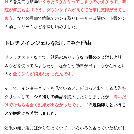
ＨＰを見ても結局
いくらお金がかかってしまうのか分からず、通
院が何度もありそう、ダウンタイムが長くて仕事に支障が出てし
まう、
などの理由で病院でのシミ取りレーザーは諦め、市販のシ
ミ消しクリームなどを探し始めました。
トレチノインジェルを試してみた理由
ドラッグストアなどで、効果のありそうな
市販のシミ消しクリー
ム
などを使ってみましたが、なかなか効果が出ず、なかなかとい
うか
全くシミが消えなかったんです。
そして、インターネットを見ていると、ピロっと出てくる広告を
クリックして、
シミ消しの商品
を購入したりしましたが、
高いだ
けでそちらも全く効果が出なかったです。
（
※定額縛りというこ
とで解約にも苦労しました。
）
効果の無い製品ばかり使っていて、いろいろと困っていた私がト