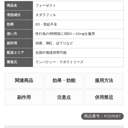
商品名
フォーゼスト
有効成分
タダラフィル
効果
ED・勃起不全
使い方
性行為の1時間前に1回10～20mgを服用
副作用
頭痛、潮紅、ほてりなど
配送エリア
全国47都道府県可能
製造元
ランバクシー・ラボラトリーズ
関連商品
効果・効能
服用方法
副作用
注意点
併用禁忌
商品番号：PC01097