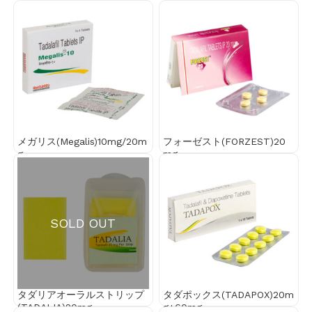
メガリス(Megalis)10mg/20m
フォーゼスト(FORZEST)20
g
mg
SOLD OUT
タダリアオーラルストリップ
タダポックス(TADAPOX)20m
(TADALIA)20mg
g+60mg