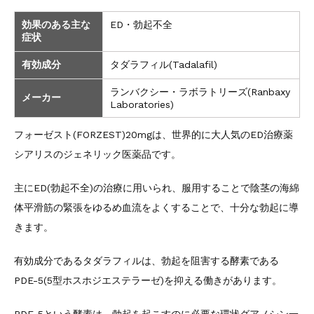
効果のある主な
ED・勃起不全
症状
有効成分
タダラフィル(Tadalafil)
ランバクシー・ラボラトリーズ(Ranbaxy
メーカー
Laboratories)
フォーゼスト(FORZEST)20mgは、世界的に大人気のED治療薬
シアリスのジェネリック医薬品です。
主にED(勃起不全)の治療に用いられ、服用することで陰茎の海綿
体平滑筋の緊張をゆるめ血流をよくすることで、十分な勃起に導
きます。
有効成分であるタダラフィルは、勃起を阻害する酵素である
PDE-5(5型ホスホジエステラーゼ)を抑える働きがあります。