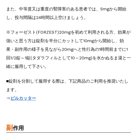
また、中等度又は重度の腎障害のある患者では、5mgから開始
し、投与間隔は24時間以上空けましょう。
※フォーゼスト(FORZEST)20mgを初めて利用される方、効果が
強いと思う方は錠剤を半分にカットして10mgから開始し、効
果・副作用の様子を見ながら20mgへと性行為の1時間前までに1
回1/2錠～1錠(タダラフィルとして10～20mg)を水かぬるま湯と一
緒に服用して下さい。
■錠剤を分割して服用する際は、下記商品のご利用を推奨いたし
ます。
⇒
ピルカッター
副
作用