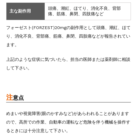
頭痛、潮紅、ほてり、消化不良、背部
主な副作用
痛、筋痛、鼻閉、四肢痛など
フォーゼスト(FORZEST)20mgの副作用として頭痛、潮紅、ほて
り、消化不良、背部痛、筋痛、鼻閉、四肢痛などが報告されてい
ます。
上記のような症状に気づいたら、担当の医師または薬剤師に相談
して下さい。
注
意点
めまいや視覚障害(眼のかすみなど)があらわれることがあります
ので、高所での作業、自動車の運転など危険を伴う機械を操作す
るときには十分注意して下さい。