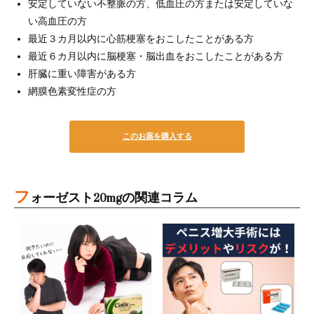
安定していない不整脈の方、低血圧の方または安定していな
い高血圧の方
最近３カ月以内に心筋梗塞をおこしたことがある方
最近６カ月以内に脳梗塞・脳出血をおこしたことがある方
肝臓に重い障害がある方
網膜色素変性症の方
このお薬を購入する
フ
ォーゼスト20mgの関連コラム