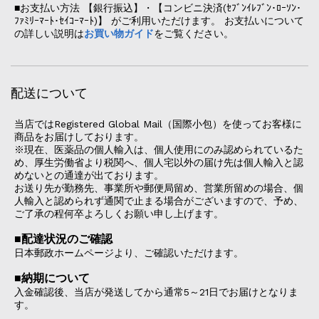
■お支払い方法 【銀行振込】・【コンビニ決済(ｾﾌﾞﾝｲﾚﾌﾞﾝ･ﾛｰｿﾝ･
ﾌｧﾐﾘｰﾏｰﾄ･ｾｲｺｰﾏｰﾄ)】 がご利用いただけます。 お支払いについて
の詳しい説明は
お買い物ガイド
をご覧ください。
配送について
当店ではRegistered Global Mail（国際小包）を使ってお客様に
商品をお届けしております。
※現在、医薬品の個人輸入は、個人使用にのみ認められているた
め、厚生労働省より税関へ、個人宅以外の届け先は個人輸入と認
めないとの通達が出ております。
お送り先が勤務先、事業所や郵便局留め、営業所留めの場合、個
人輸入と認められず通関で止まる場合がございますので、予め、
ご了承の程何卒よろしくお願い申し上げます。
■配達状況のご確認
日本郵政ホームページより、ご確認いただけます。
■納期について
入金確認後、当店が発送してから通常5～21日でお届けとなりま
す。