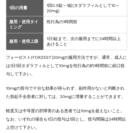
1回0.5錠～1錠(タダラフィルとして10～
1回の用量
20mg)
服用・使用タイ
性行為の1時間前
ミング
1日1錠まで。次の服用までに24時間以上
服用・使用上限
あけること
フォーゼスト(FORZEST)20mgの服用方法ですが、通常、成人に
は1日1回タダラフィルとして10mgを性行為の約1時間前に経口投
与して下さい。
10mgの投与で十分な効果が得られず、副作用がないと判断され
た勃起不全患者に対しては、20mgに増量することができます。
軽度又は中等度の肝障害のある患者では10mgを超えないこと。
なお、いずれの場合も1日の投与は1回とし、投与間隔は24時間以
上空けて下さい。