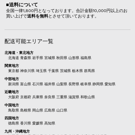
■送料について
全国一律1,800円となっております。合計金額10,000円以上のお
買い上げで
送料を無料
とさせて頂いております。
配送可能エリア一覧
北海道・東北地方
北海道 青森県 岩手県 宮城県 秋田県 山形県 福島県
関東地方
東京都 神奈川県 埼玉県 千葉県 茨城県 栃木県 群馬県
中部地方
新潟県 富山県 石川県 福井県 山梨県 長野県 岐阜県 静岡県 愛知県
近畿地方
大阪府 京都府 兵庫県 奈良県 三重県 滋賀県 和歌山県
中国地方
鳥取県 島根県 岡山県 広島県 山口県
四国地方
徳島県 香川県 愛媛県 高知県
九州・沖縄地方