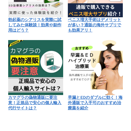
勃起薬のシアリスを実際に試
ペニス増大手術はデメリット
してみた体験談！効果や副作
が多い？通販の海外サプリで
用はどう？
も効果アリ！
カマグラの偽物通販に要注
早漏とEDのダブルに効く！海
意！正規品で安心の個人輸入
外通販で入手可のおすすめ治
代行サイトは？
療薬を紹介