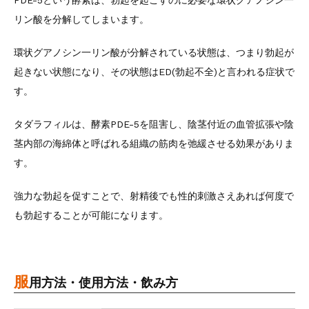
PDE-5という酵素は、勃起を起こすのに必要な環状グアノシン一
リン酸を分解してしまいます。
環状グアノシン一リン酸が分解されている状態は、つまり勃起が
起きない状態になり、その状態はED(勃起不全)と言われる症状で
す。
タダラフィルは、酵素PDE-5を阻害し、陰茎付近の血管拡張や陰
茎内部の海綿体と呼ばれる組織の筋肉を弛緩させる効果がありま
す。
強力な勃起を促すことで、射精後でも性的刺激さえあれば何度で
も勃起することが可能になります。
服
用方法・使用方法・飲み方