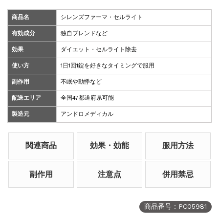
商品名
シレンズファーマ・セルライト
有効成分
独自ブレンドなど
効果
ダイエット・セルライト除去
使い方
1日1回1錠を好きなタイミングで服用
副作用
不眠や動悸など
配送エリア
全国47都道府県可能
製造元
アンドロメディカル
関連商品
効果・効能
服用方法
副作用
注意点
併用禁忌
商品番号：PC05981