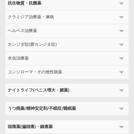
抗生物質・抗菌薬
クラミジア治療薬・淋病
ヘルペス治療薬
カンジダ症(膣カンジタ症)
水虫治療薬
コンジローマ・その他性病薬
ナイトライフ(ペニス増大・媚薬)
うつ病薬/精神安定剤/不眠症/睡眠薬
頭痛薬(偏頭痛)・鎮痛薬