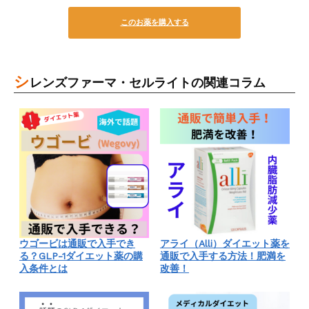
このお薬を購入する
シ
レンズファーマ・セルライトの関連コラム
ウゴービは通販で入手でき
アライ（Alli）ダイエット薬を
る？GLP-1ダイエット薬の購
通販で入手する方法！肥満を
入条件とは
改善！