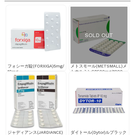
SOLD OUT
フォシーガ錠(FORXIGA)5mg/
メトスモール(METSMALL)メ
10mg
トホルミンSR500mg/1000m
g
ジャディアンス(JARDIANCE)
ダイトール(Dytor)ルプラック